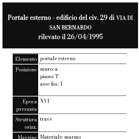
Portale esterno - edificio del civ. 29 di
VIA DI
SAN BERNARDO
rilevato il 26/04/1995
portale esterno
Elemento
muro: a
Posizione
piano: T
asse fin.: 1
XVI
Epoca
presunta
trave
Struttura
orizz.
Materiale: marmo
Margine