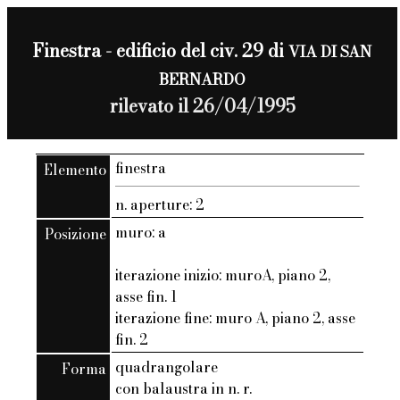
Finestra - edificio del civ. 29 di
VIA DI SAN
BERNARDO
rilevato il 26/04/1995
finestra
Elemento
n. aperture: 2
muro: a
Posizione
iterazione inizio: muroA, piano 2,
asse fin. 1
iterazione fine: muro A, piano 2, asse
fin. 2
quadrangolare
Forma
con balaustra in n. r.