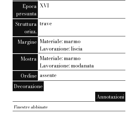
XVI
Epoca
presunta
trave
Struttura
orizz.
Materiale: marmo
Margine
Lavorazione: liscia
Materiale: marmo
Mostra
Lavorazione: modanata
assente
Ordine
Decorazione
Annotazioni
Finestre abbinate