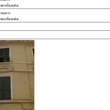
: modanata
tonaco
: modanata