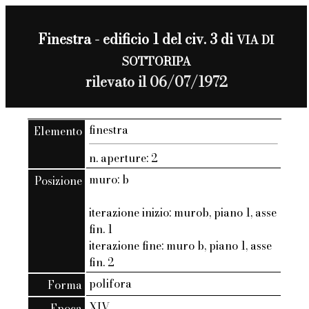
Finestra - edificio 1 del civ. 3 di
VIA DI
SOTTORIPA
rilevato il 06/07/1972
finestra
Elemento
n. aperture: 2
muro: b
Posizione
iterazione inizio: murob, piano 1, asse
fin. 1
iterazione fine: muro b, piano 1, asse
fin. 2
polifora
Forma
XIV
Epoca