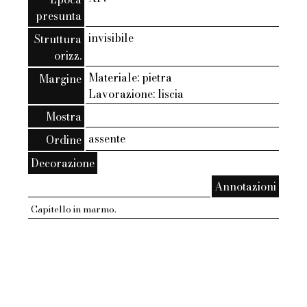
presunta
invisibile
Struttura
orizz.
Materiale: pietra
Margine
Lavorazione: liscia
Mostra
assente
Ordine
Decorazione
Annotazioni
Capitello in marmo.