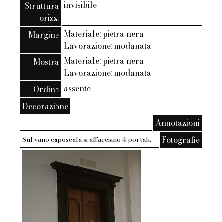
invisibile
Struttura
orizz.
Materiale: pietra nera
Margine
Lavorazione: modanata
Materiale: pietra nera
Mostra
Lavorazione: modanata
assente
Ordine
Decorazione
Annotazioni
Fotografie
Sul vano caposcala si affacciano 4 portali.