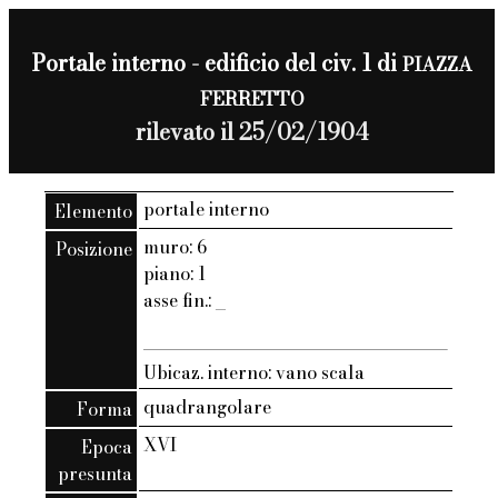
Portale interno - edificio del civ. 1 di
PIAZZA
FERRETTO
rilevato il 25/02/1904
portale interno
Elemento
muro: 6
Posizione
piano: 1
asse fin.: _
Ubicaz. interno: vano scala
quadrangolare
Forma
XVI
Epoca
presunta