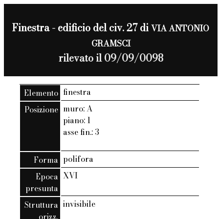
Finestra - edificio del civ. 27 di
VIA ANTONIO
GRAMSCI
rilevato il 09/09/0098
finestra
Elemento
muro: A
Posizione
piano: 1
asse fin.: 3
polifora
Forma
XVI
Epoca
presunta
invisibile
Struttura
orizz.