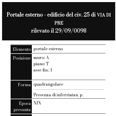
Portale esterno - edificio del civ. 25 di
VIA DI
PRE
rilevato il 29/09/0098
portale esterno
Elemento
muro: A
Posizione
piano: T
asse fin.: 1
quadrangolare
Forma
Presenza di inferriatan. p.
XIX
Epoca
presunta