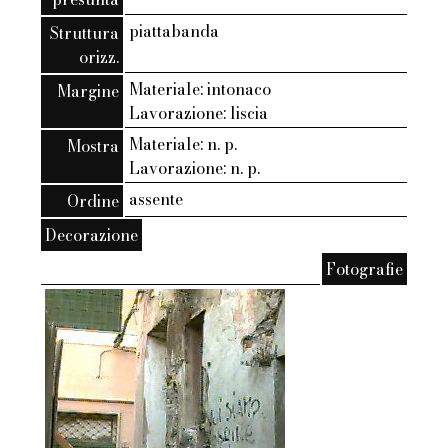
piattabanda
Struttura
orizz.
Materiale: intonaco
Margine
Lavorazione: liscia
Materiale: n. p.
Mostra
Lavorazione: n. p.
assente
Ordine
Decorazione
Fotografie