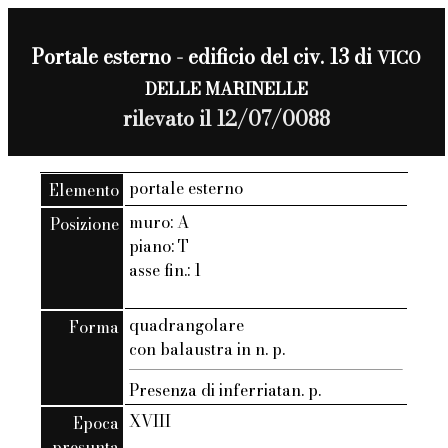
Portale esterno - edificio del civ. 13 di
VICO
DELLE MARINELLE
rilevato il 12/07/0088
portale esterno
Elemento
muro: A
Posizione
piano: T
asse fin.: 1
quadrangolare
Forma
con balaustra in n. p.
Presenza di inferriatan. p.
XVIII
Epoca
presunta