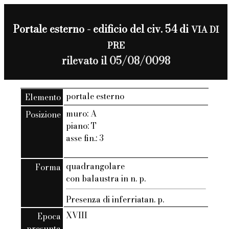
Portale esterno - edificio del civ. 54 di
VIA DI
PRE
rilevato il 05/08/0098
portale esterno
Elemento
muro: A
Posizione
piano: T
asse fin.: 3
quadrangolare
Forma
con balaustra in n. p.
Presenza di inferriatan. p.
XVIII
Epoca
presunta