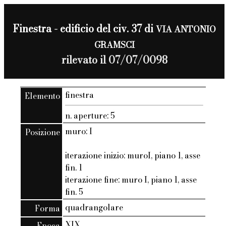
Finestra - edificio del civ. 37 di
VIA ANTONIO
GRAMSCI
rilevato il 07/07/0098
finestra
Elemento
n. aperture: 5
muro: I
Posizione
iterazione inizio: muroI, piano 1, asse
fin. 1
iterazione fine: muro I, piano 1, asse
fin. 5
quadrangolare
Forma
XIX
Epoca