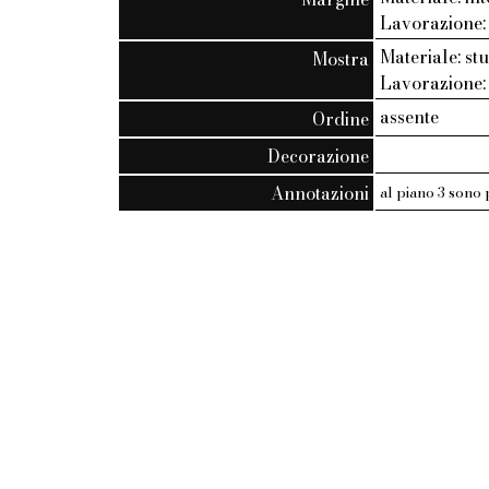
Lavorazione: 
Materiale: s
Mostra
Lavorazione
assente
Ordine
Decorazione
Annotazioni
al piano 3 sono 