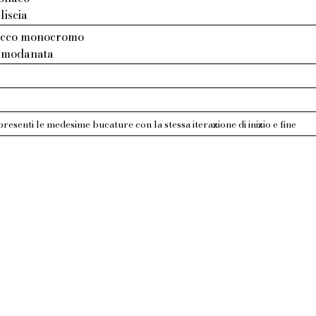
liscia
tucco monocromo
: modanata
presenti le medesime bucature con la stessa iterazione di inizio e fine