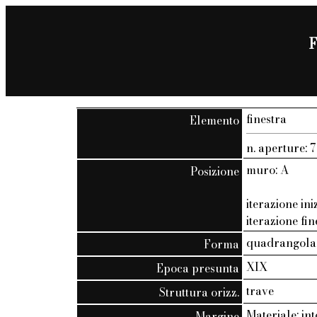
F
finestra
Elemento
n. aperture: 7
muro: A
Posizione
iterazione ini
iterazione fin
quadrangola
Forma
XIX
Epoca presunta
trave
Struttura orizz.
Materiale: in
Margine