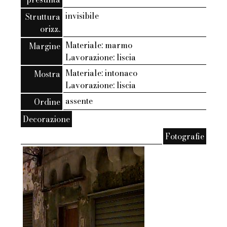
invisibile
Struttura
orizz.
Materiale: marmo
Margine
Lavorazione: liscia
Materiale: intonaco
Mostra
Lavorazione: liscia
assente
Ordine
Decorazione
Fotografie