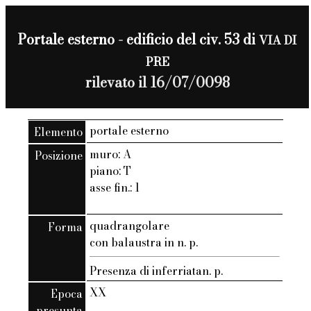
Portale esterno - edificio del civ. 53 di
VIA DI
PRE
rilevato il 16/07/0098
portale esterno
Elemento
muro: A
Posizione
piano: T
asse fin.: 1
quadrangolare
Forma
con balaustra in n. p.
Presenza di inferriatan. p.
XX
Epoca
presunta