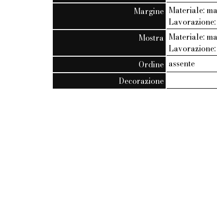
Materiale: m
Margine
Lavorazione: 
Materiale: m
Mostra
Lavorazione
assente
Ordine
Decorazione