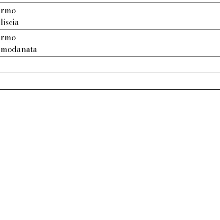
armo
liscia
armo
: modanata