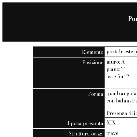
Por
portale ester
Elemento
muro: A
Posizione
piano: T
asse fin.: 2
quadrangola
Forma
con balaustra 
Presenza di in
XIX
Epoca presunta
trave
Struttura orizz.