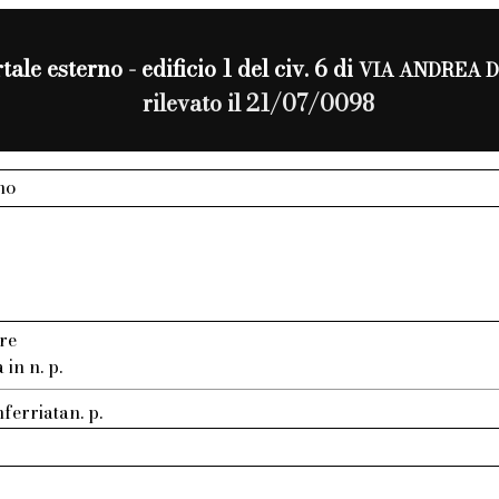
tale esterno - edificio 1 del civ. 6 di
VIA ANDREA 
rilevato il 21/07/0098
no
re
in n. p.
ferriatan. p.