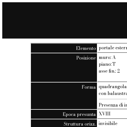
portale ester
Elemento
muro: A
Posizione
piano: T
asse fin.: 2
quadrangola
Forma
con balaustra 
Presenza di i
XVIII
Epoca presunta
invisibile
Struttura orizz.