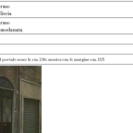
armo
liscia
armo
: modanata
l portale sono: h: cm. 246; mostra cm. 6; margine cm. 13,5