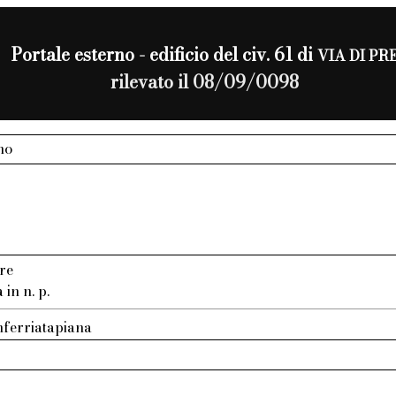
Portale esterno - edificio del civ. 61 di
VIA DI PR
rilevato il 08/09/0098
no
re
in n. p.
nferriatapiana