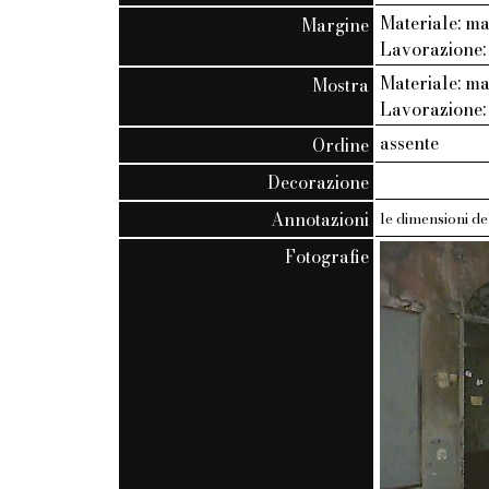
Materiale: m
Margine
Lavorazione: 
Materiale: m
Mostra
Lavorazione
assente
Ordine
Decorazione
Annotazioni
le dimensioni de
Fotografie