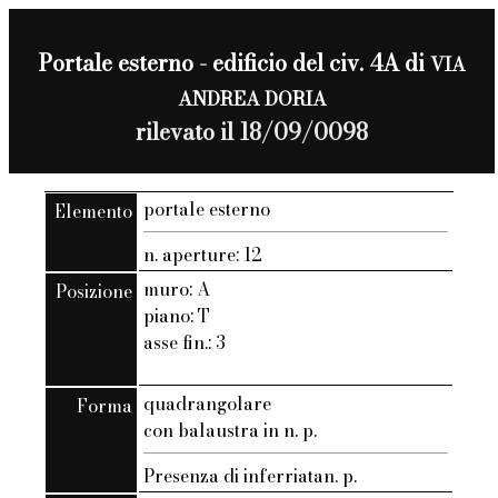
Portale esterno - edificio del civ. 4A di
VIA
ANDREA DORIA
rilevato il 18/09/0098
portale esterno
Elemento
n. aperture: 12
muro: A
Posizione
piano: T
asse fin.: 3
quadrangolare
Forma
con balaustra in n. p.
Presenza di inferriatan. p.