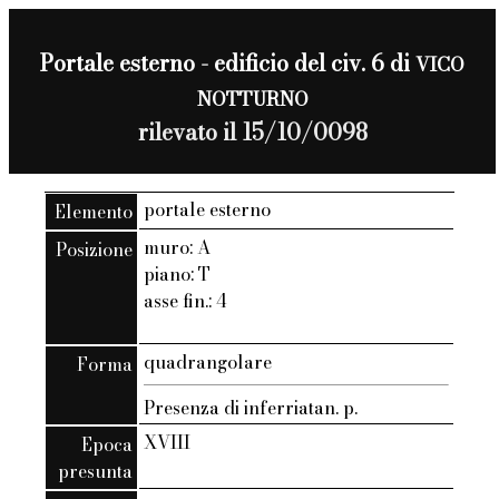
Portale esterno - edificio del civ. 6 di
VICO
NOTTURNO
rilevato il 15/10/0098
portale esterno
Elemento
muro: A
Posizione
piano: T
asse fin.: 4
quadrangolare
Forma
Presenza di inferriatan. p.
XVIII
Epoca
presunta