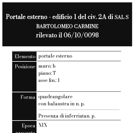
Portale esterno - edificio 1 del civ. 2A di
SAL S
BARTOLOMEO CARMINE
rilevato il 06/10/0098
portale esterno
Elemento
muro: b
Posizione
piano: T
asse fin.: 1
quadrangolare
Forma
con balaustra in n. p.
Presenza di inferriatan. p.
XIX
Epoca
presunta