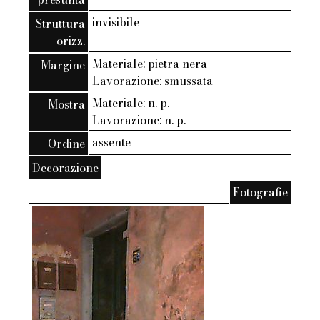
invisibile
Struttura
orizz.
Materiale: pietra nera
Margine
Lavorazione: smussata
Materiale: n. p.
Mostra
Lavorazione: n. p.
assente
Ordine
Decorazione
Fotografie