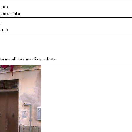
armo
 smussata
p.
n. p.
ia metallica a maglia quadrata.