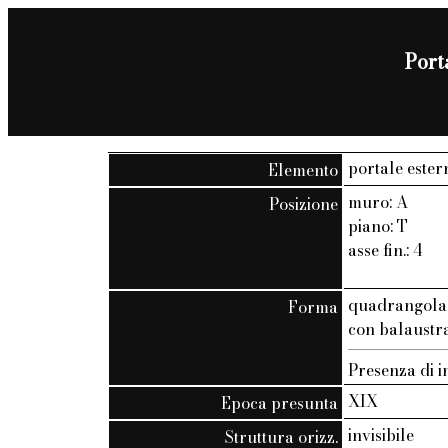
Porta
portale ester
Elemento
muro: A
Posizione
piano: T
asse fin.: 4
quadrangola
Forma
con balaustra 
Presenza di in
XIX
Epoca presunta
invisibile
Struttura orizz.