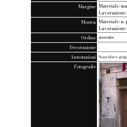
Materiale: m
Margine
Lavorazione:
Materiale: n. 
Mostra
Lavorazione: 
assente
Ordine
Decorazione
Annotazioni
Sopraluce: grigl
Fotografie