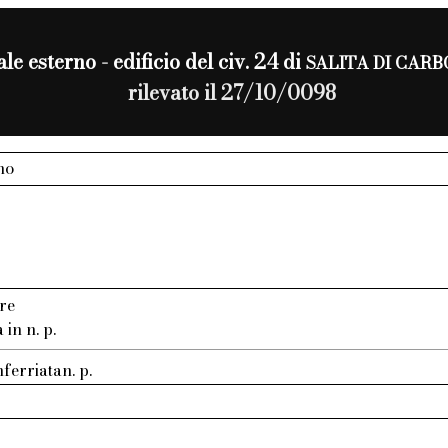
le esterno - edificio del civ. 24 di
SALITA DI CAR
rilevato il 27/10/0098
no
re
in n. p.
ferriatan. p.