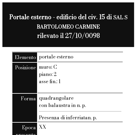
Portale esterno - edificio del civ. 15 di
SAL S
BARTOLOMEO CARMINE
rilevato il 27/10/0098
portale esterno
Elemento
muro: C
Posizione
piano: 2
asse fin.: 1
quadrangolare
Forma
con balaustra in n. p.
Presenza di inferriatan. p.
XX
Epoca
presunta