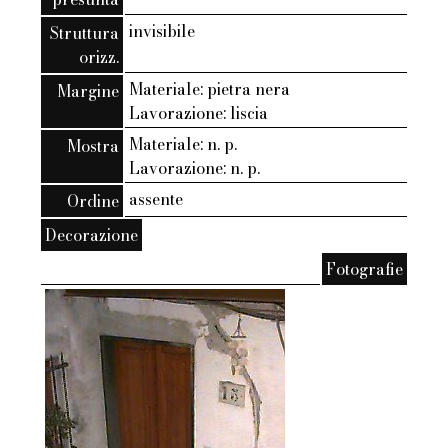
invisibile
Struttura
orizz.
Materiale: pietra nera
Margine
Lavorazione: liscia
Materiale: n. p.
Mostra
Lavorazione: n. p.
assente
Ordine
Decorazione
Fotografie