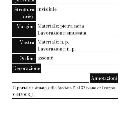
invisibile
Struttura
orizz.
Materiale: pietra nera
Margine
Lavorazione: smussata
Materiale: n. p.
Mostra
Lavorazione: n. p.
assente
Ordine
Decorazione
Annotazioni
Il portale e situato sulla facciata F, al 3? piano del corpo
0442008_1.