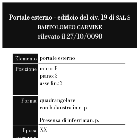
Portale esterno - edificio del civ. 19 di
SAL S
BARTOLOMEO CARMINE
rilevato il 27/10/0098
portale esterno
Elemento
muro: F
Posizione
piano: 3
asse fin.: 3
quadrangolare
Forma
con balaustra in n. p.
Presenza di inferriatan. p.
XX
Epoca
presunta