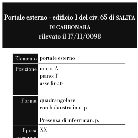
Portale esterno - edificio 1 del civ. 65 di
SALITA
DI CARBONARA
rilevato il 17/11/0098
portale esterno
Elemento
muro: A
Posizione
piano: T
asse fin.: 6
quadrangolare
Forma
con balaustra in n. p.
Presenza di inferriatan. p.
XX
Epoca
presunta