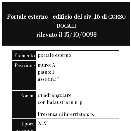
Portale esterno - edificio del civ. 16 di
CORSO
DOGALI
rilevato il 15/10/0098
portale esterno
Elemento
muro: A
Posizione
piano: 1
asse fin.: 7
quadrangolare
Forma
con balaustra in n. p.
Presenza di inferriatan. p.
XIX
Epoca
presunta