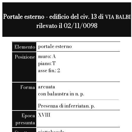
Portale esterno - edificio del civ. 13 di
VIA BALBI
rilevato il 02/11/0098
portale esterno
Elemento
muro: A
Posizione
piano: T
asse fin.: 2
arcuata
Forma
con balaustra in n. p.
Presenza di inferriatan. p.
XVIII
Epoca
presunta