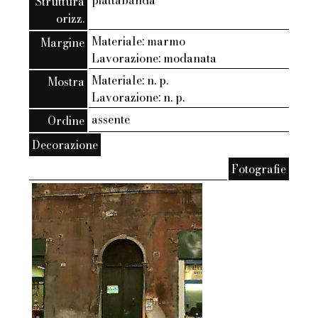
piattabanda
Struttura
orizz.
Materiale: marmo
Margine
Lavorazione: modanata
Materiale: n. p.
Mostra
Lavorazione: n. p.
assente
Ordine
Decorazione
Fotografie