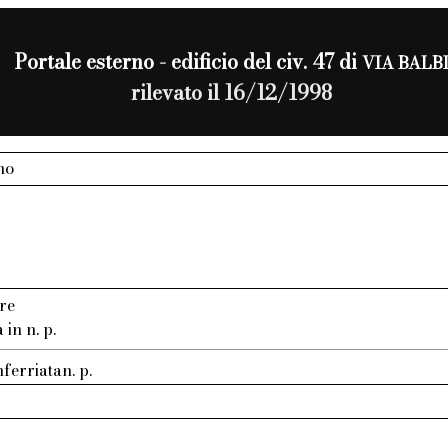
Portale esterno - edificio del civ. 47 di
VIA BALB
rilevato il 16/12/1998
no
re
in n. p.
ferriatan. p.