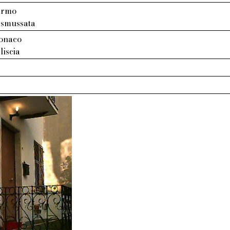
armo
 smussata
tonaco
liscia