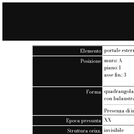
portale ester
Elemento
muro: A
Posizione
piano: 1
asse fin.: 3
quadrangola
Forma
con balaustra 
Presenza di in
XX
Epoca presunta
invisibile
Struttura orizz.