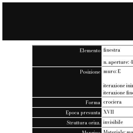
finestra
Elemento
n. aperture: 
muro: E
Posizione
iterazione ini
iterazione fin
crociera
Forma
XVII
Epoca presunta
invisibile
Struttura orizz.
Materiale: m
Margine