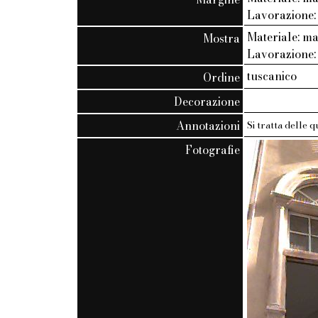
Lavorazione: 
Materiale: m
Mostra
Lavorazione:
tuscanico
Ordine
Decorazione
Annotazioni
Si tratta delle 
Fotografie