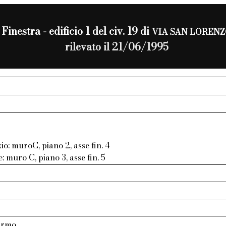
Finestra - edificio 1 del civ. 19 di
VIA SAN LOREN
rilevato il 21/06/1995
4
zio: muroC, piano 2, asse fin. 4
e: muro C, piano 3, asse fin. 5
armo