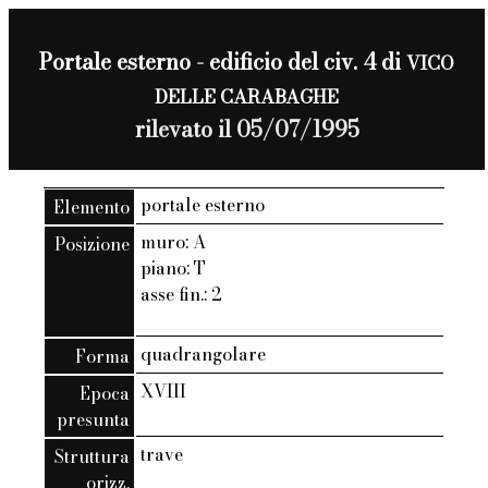
Portale esterno - edificio del civ. 4 di
VICO
DELLE CARABAGHE
rilevato il 05/07/1995
portale esterno
Elemento
muro: A
Posizione
piano: T
asse fin.: 2
quadrangolare
Forma
XVIII
Epoca
presunta
trave
Struttura
orizz.