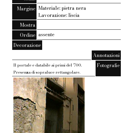
Materiale: pietra nera
Margine
Lavorazione: liscia
Mostra
assente
Ordine
Decorazione
Annotazioni
Fotografie
Il portale e databile ai primi del '700.
Presenza di sopraluce rettangolare.