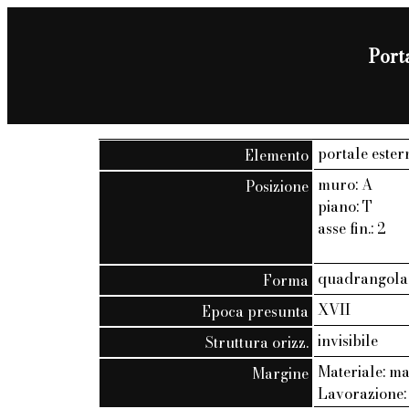
Porta
portale ester
Elemento
muro: A
Posizione
piano: T
asse fin.: 2
quadrangola
Forma
XVII
Epoca presunta
invisibile
Struttura orizz.
Materiale: m
Margine
Lavorazione: 