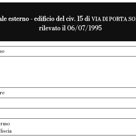
le esterno - edificio del civ. 15 di
VIA DI PORTA S
rilevato il 06/07/1995
no
re
armo
liscia