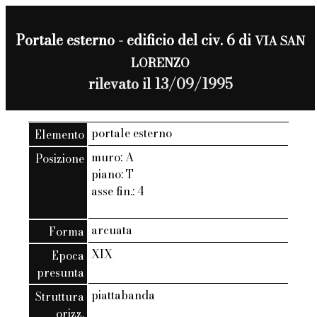
Portale esterno - edificio del civ. 6 di
VIA SAN
LORENZO
rilevato il 13/09/1995
portale esterno
Elemento
muro: A
Posizione
piano: T
asse fin.: 4
arcuata
Forma
XIX
Epoca
presunta
piattabanda
Struttura
orizz.