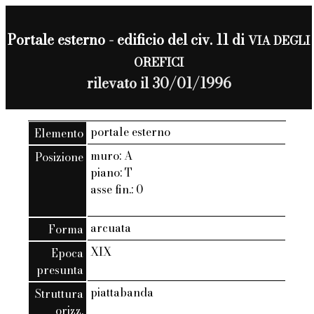
Portale esterno - edificio del civ. 11 di
VIA DEGLI
OREFICI
rilevato il 30/01/1996
portale esterno
Elemento
muro: A
Posizione
piano: T
asse fin.: 0
arcuata
Forma
XIX
Epoca
presunta
piattabanda
Struttura
orizz.