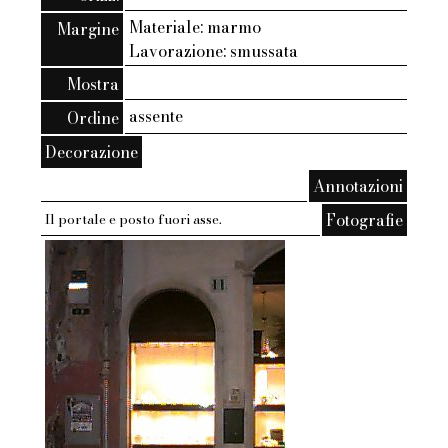
Materiale: marmo
Margine
Lavorazione: smussata
Mostra
assente
Ordine
Decorazione
Annotazioni
Fotografie
Il portale e posto fuori asse.