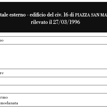
tale esterno - edificio del civ. 16 di
PIAZZA SAN M
rilevato il 27/03/1996
no
re
armo
: modanata