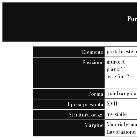
Por
portale ester
Elemento
muro: A
Posizione
piano: T
asse fin.: 2
quadrangola
Forma
XVII
Epoca presunta
invisibile
Struttura orizz.
Materiale: m
Margine
Lavorazione