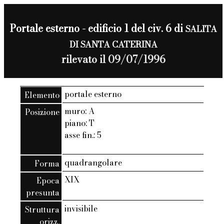
Portale esterno - edificio 1 del civ. 6 di
SALITA
DI SANTA CATERINA
rilevato il 09/07/1996
portale esterno
Elemento
muro: A
Posizione
piano: T
asse fin.: 5
quadrangolare
Forma
XIX
Epoca
presunta
invisibile
Struttura
orizz.