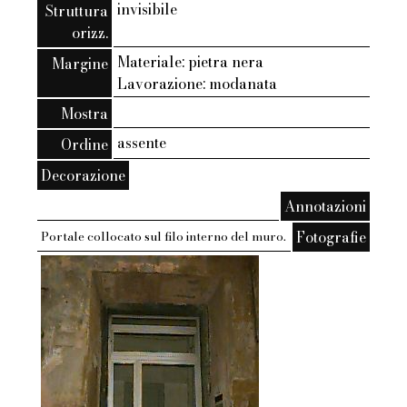
invisibile
Struttura
orizz.
Materiale: pietra nera
Margine
Lavorazione: modanata
Mostra
assente
Ordine
Decorazione
Annotazioni
Fotografie
Portale collocato sul filo interno del muro.