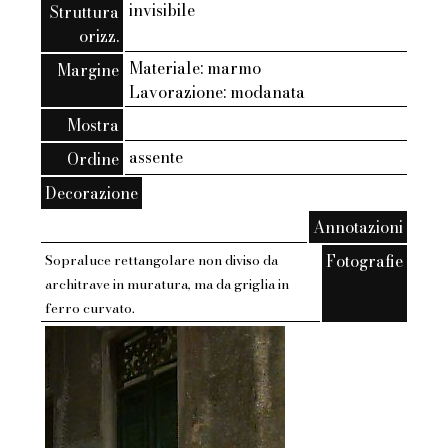
invisibile
Struttura
orizz.
Materiale: marmo
Margine
Lavorazione: modanata
Mostra
assente
Ordine
Decorazione
Annotazioni
Fotografie
Sopraluce rettangolare non diviso da
architrave in muratura, ma da griglia in
ferro curvato.