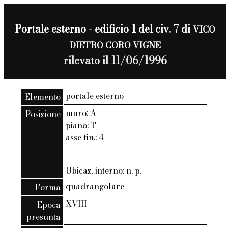
Portale esterno - edificio 1 del civ. 7 di
VICO
DIETRO CORO VIGNE
rilevato il 11/06/1996
portale esterno
Elemento
muro: A
Posizione
piano: T
asse fin.: 4
Ubicaz. interno: n. p.
quadrangolare
Forma
XVIII
Epoca
presunta