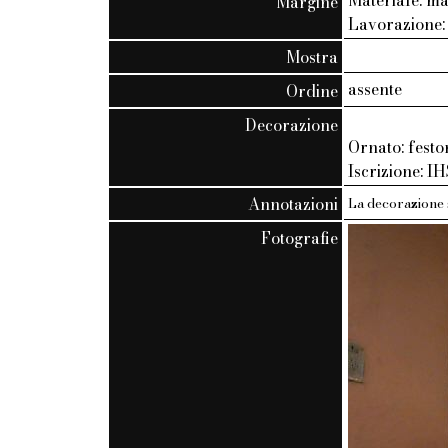
Margine
Lavorazione
Mostra
assente
Ordine
Decorazione
Ornato: festo
Iscrizione: I
Annotazioni
La decorazione s
Fotografie