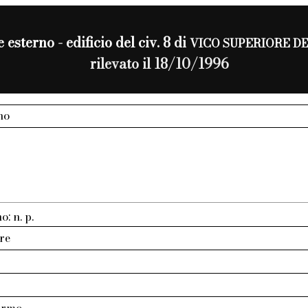
 esterno - edificio del civ. 8 di
VICO SUPERIORE D
rilevato il 18/10/1996
no
o: n. p.
re
armo