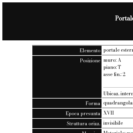
Portale
portale ester
Elemento
muro: A
Posizione
piano: T
asse fin.: 2
Ubicaz. intern
quadrangola
Forma
XVII
Epoca presunta
invisibile
Struttura orizz.
Materiale: m