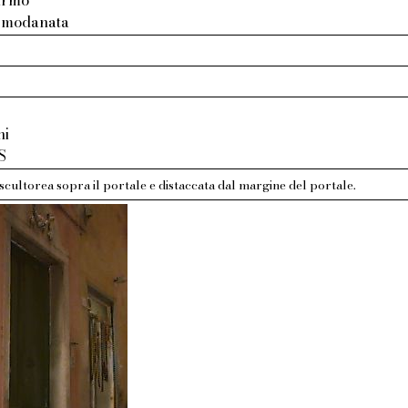
: modanata
ni
HS
cultorea sopra il portale e distaccata dal margine del portale.