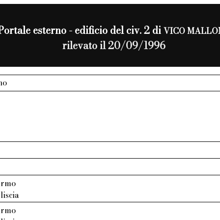
Portale esterno - edificio del civ. 2 di
VICO MALLO
rilevato il 20/09/1996
no
armo
liscia
armo