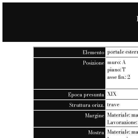
portale ester
Elemento
muro: A
Posizione
piano: T
asse fin.: 2
XIX
Epoca presunta
trave
Struttura orizz.
Materiale: m
Margine
Lavorazione: 
Materiale: m
Mostra