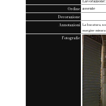
Lavorazione: 
assente
Ordine
Decorazione
Annotazioni
La bucatura, sor
margine misura 
Fotografie