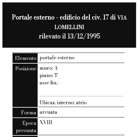
Portale esterno - edificio del civ. 17 di
VIA
LOMELLINI
rilevato il 13/12/1995
portale esterno
Elemento
muro: A
Posizione
piano: T
asse fin.: -
Ubicaz. interno: atrio
arcuata
Forma
XVIII
Epoca
presunta