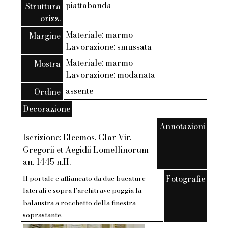
piattabanda
Struttura
orizz.
Materiale: marmo
Margine
Lavorazione: smussata
Materiale: marmo
Mostra
Lavorazione: modanata
assente
Ordine
Decorazione
Annotazioni
Iscrizione: Eleemos. Clar Vir.
Gregorii et Aegidii Lomellinorum
an. 1445 n.II.
Fotografie
Il portale e affiancato da due bucature
laterali e sopra l'architrave poggia la
balaustra a rocchetto della finestra
soprastante.