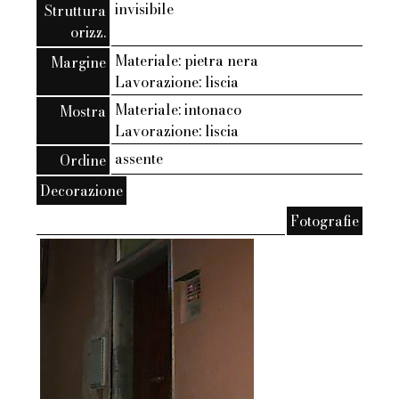
invisibile
Struttura
orizz.
Materiale: pietra nera
Margine
Lavorazione: liscia
Materiale: intonaco
Mostra
Lavorazione: liscia
assente
Ordine
Decorazione
Fotografie