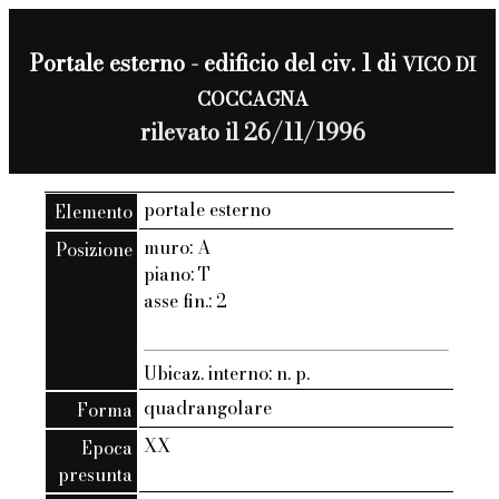
Portale esterno - edificio del civ. 1 di
VICO DI
COCCAGNA
rilevato il 26/11/1996
portale esterno
Elemento
muro: A
Posizione
piano: T
asse fin.: 2
Ubicaz. interno: n. p.
quadrangolare
Forma
XX
Epoca
presunta