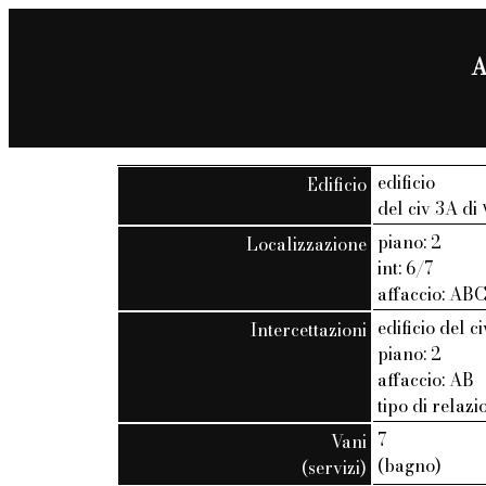
A
edificio
Edificio
del civ 3A di
piano: 2
Localizzazione
int: 6/7
affaccio: AB
edificio del c
Intercettazioni
piano: 2
affaccio: AB
tipo di relaz
7
Vani
(bagno)
(servizi)