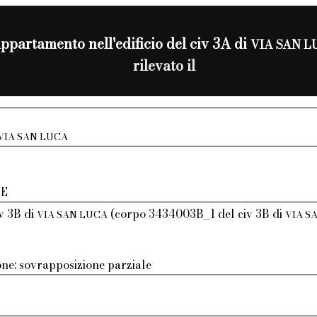
ppartamento nell'edificio del civ 3A di
VIA SAN L
rilevato il
VIA SAN LUCA
CE
iv 3B di
(corpo 3434003B_1 del civ 3B di
VIA SAN LUCA
VIA S
ione: sovrapposizione parziale