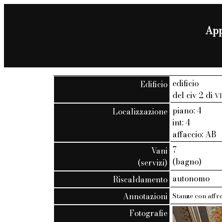
App
edificio
Edificio
del civ 2 di
V
piano: 4
Localizzazione
int: 4
affaccio: AB
7
Vani
(bagno)
(servizi)
autonomo
Riscaldamento
Annotazioni
Stanze con affre
Fotografie