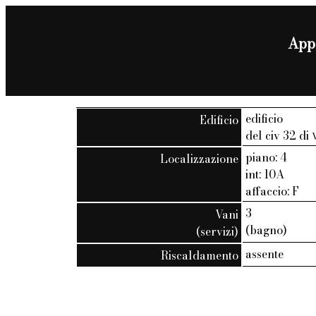
Appa
edificio
Edificio
del civ 32 di
piano: 4
Localizzazione
int: 10A
affaccio: F
3
Vani
(bagno)
(servizi)
assente
Riscaldamento