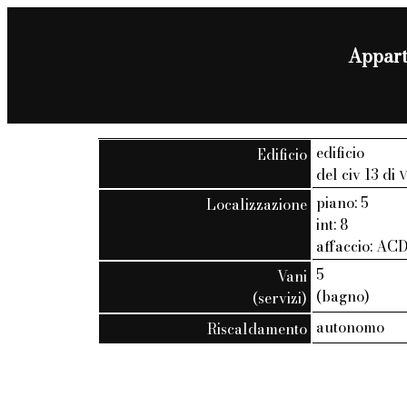
Apparta
edificio
Edificio
del civ 13 di
V
piano: 5
Localizzazione
int: 8
affaccio: AC
5
Vani
(bagno)
(servizi)
autonomo
Riscaldamento