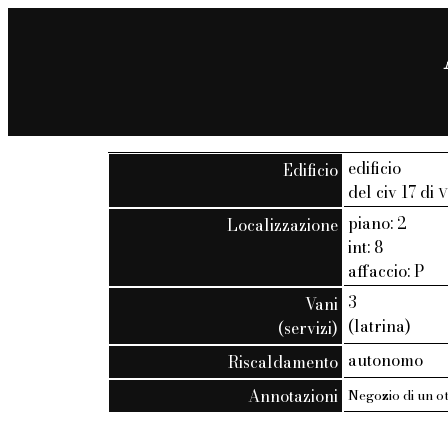
edificio
Edificio
del civ 17 di
V
piano: 2
Localizzazione
int: 8
affaccio: P
3
Vani
(latrina)
(servizi)
autonomo
Riscaldamento
Annotazioni
Negozio di un ot