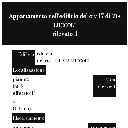
Appartamento nell'edificio del civ 17 di
VIA
LUCCOLI
rilevato il
edificio
Edificio
del civ 17 di
VIA LUCCOLI
Localizzazione
piano: 2
Vani
int: 5
(servizi)
affaccio: P
4
(latrina)
Riscaldamento
autonomo
Annotazioni