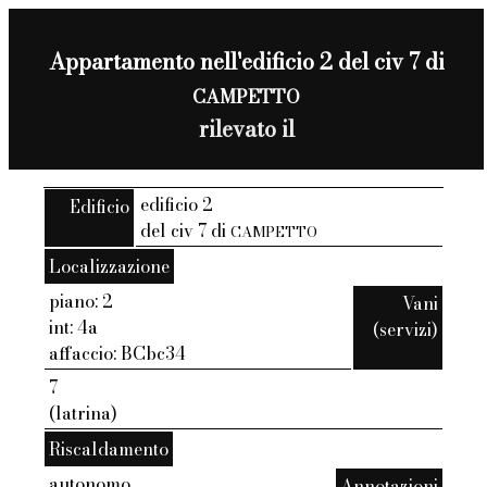
Appartamento nell'edificio 2 del civ 7 di
CAMPETTO
rilevato il
edificio 2
Edificio
del civ 7 di
CAMPETTO
Localizzazione
piano: 2
Vani
int: 4a
(servizi)
affaccio: BCbc34
7
(latrina)
Riscaldamento
autonomo
Annotazioni