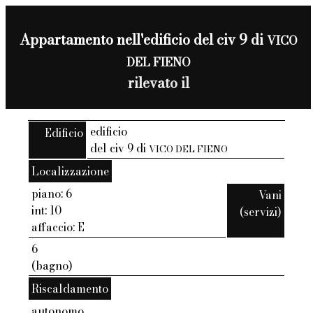
Appartamento nell'edificio del civ 9 di
VICO
DEL FIENO
rilevato il
edificio
Edificio
del civ 9 di
VICO DEL FIENO
Localizzazione
piano: 6
Vani
int: 10
(servizi)
affaccio: E
6
(bagno)
Riscaldamento
autonomo