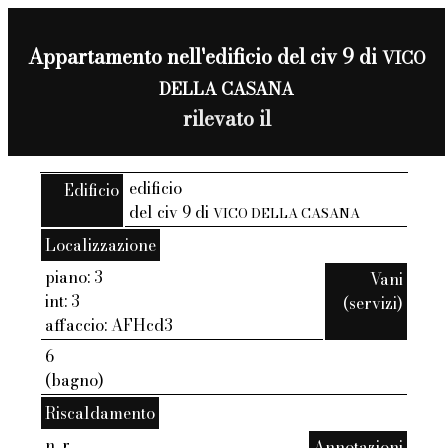
Appartamento nell'edificio del civ 9 di
VICO
DELLA CASANA
rilevato il
edificio
Edificio
del civ 9 di
VICO DELLA CASANA
Localizzazione
piano: 3
Vani
int: 3
(servizi)
affaccio: AFHcd3
6
(bagno)
Riscaldamento
n. r.
Annotazioni