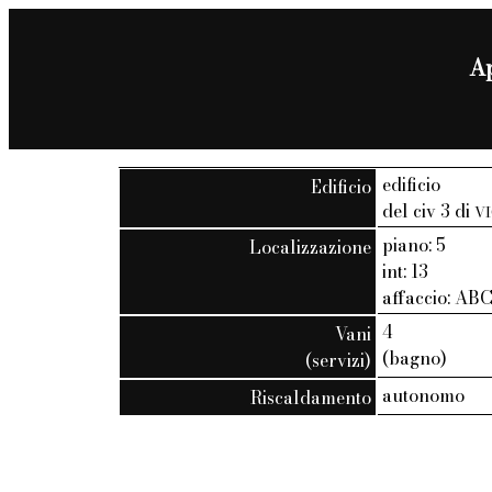
Ap
edificio
Edificio
del civ 3 di
V
piano: 5
Localizzazione
int: 13
affaccio: AB
4
Vani
(bagno)
(servizi)
autonomo
Riscaldamento