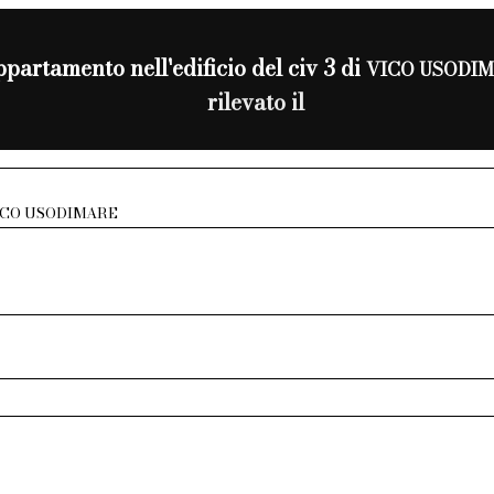
partamento nell'edificio del civ 3 di
VICO USODI
rilevato il
ICO USODIMARE
C