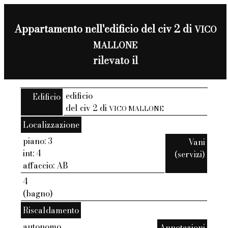
Appartamento nell'edificio del civ 2 di
VICO
MALLONE
rilevato il
edificio
Edificio
del civ 2 di
VICO MALLONE
Localizzazione
piano: 3
Vani
int: 4
(servizi)
affaccio: AB
4
(bagno)
Riscaldamento
autonomo
Annotazioni