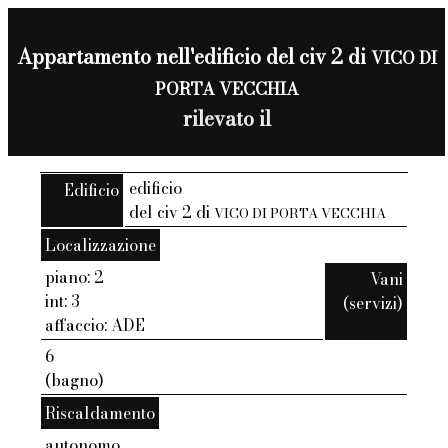
Appartamento nell'edificio del civ 2 di
VICO DI
PORTA VECCHIA
rilevato il
edificio
Edificio
del civ 2 di
VICO DI PORTA VECCHIA
Localizzazione
piano: 2
Vani
int: 3
(servizi)
affaccio: ADE
6
(bagno)
Riscaldamento
autonomo