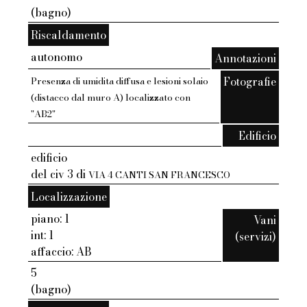
(bagno)
Riscaldamento
autonomo
Annotazioni
Fotografie
Presenza di umidita diffusa e lesioni solaio
(distacco dal muro A) localizzato con
"AB2"
Edificio
edificio
del civ 3 di
VIA 4 CANTI SAN FRANCESCO
Localizzazione
piano: 1
Vani
int: 1
(servizi)
affaccio: AB
5
(bagno)